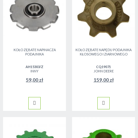
KOŁO ZĘBATE NAPINACZA
KOŁO ZĘBATE NAPĘDU PODAJNIKA
PODAJNIKA
KŁOSOWEGO I ZIARNOWEGO
AH15303/Z
CQ19071
INNY
JOHN DEERE
59,00 zł
159,00 zł