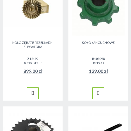
KOŁO ZĘBATE PRZEKŁADNI
KOŁO ŁANCUCHOWE
ELEWATORA
Z12192
B103098
JOHN DEERE
BEPCO
899,00 zł
129,00 zł