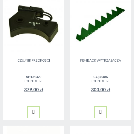
CZUJNIK PRĘDKOŚCI
FISHBACK WYTRZĄSACZA
AH131320
CQ38486
JOHN DEERE
JOHN DEERE
379,00 zł
300,00 zł