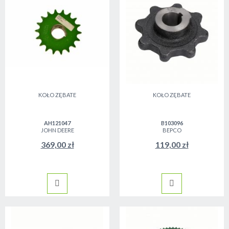
KOŁO ZĘBATE
KOŁO ZĘBATE
AH121047
B103096
JOHN DEERE
BEPCO
369,00 zł
119,00 zł