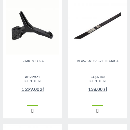
BIJAK ROTORA
BLASZKA USZCZELNIAJĄCA
AH209452
CQ39740
JOHN DEERE
JOHN DEERE
1 299,00 zł
138,00 zł