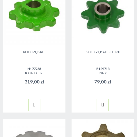
KOŁO ZĘBATE
KOŁO ZĘBATE JD FI30
H177988
B129713
JOHN DEERE
INNY
319,00 zł
79,00 zł