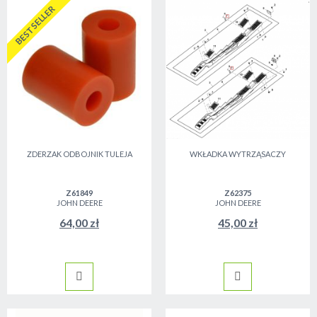
BESTSELLER
ZDERZAK ODBOJNIK TULEJA
WKŁADKA WYTRZĄSACZY
Z61849
Z62375
JOHN DEERE
JOHN DEERE
64,00 zł
45,00 zł