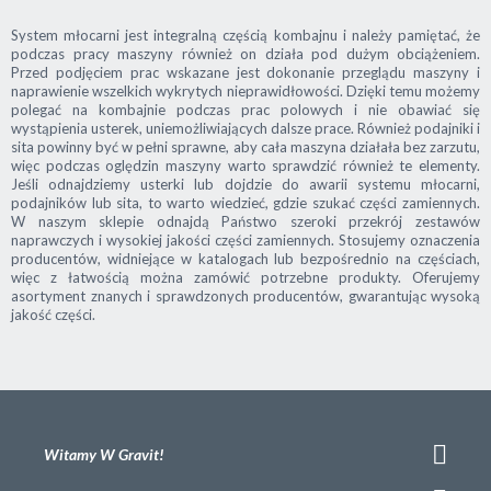
System młocarni
jest integralną częścią kombajnu i należy pamiętać, że
podczas pracy maszyny również on działa pod dużym obciążeniem.
Przed podjęciem prac wskazane jest dokonanie przeglądu maszyny i
naprawienie wszelkich wykrytych nieprawidłowości. Dzięki temu możemy
polegać na kombajnie podczas prac polowych i nie obawiać się
wystąpienia usterek, uniemożliwiających dalsze prace. Również
podajniki i
sita
powinny być w pełni sprawne, aby cała maszyna działała bez zarzutu,
więc podczas oględzin maszyny warto sprawdzić również te elementy.
Jeśli odnajdziemy usterki lub dojdzie do awarii
systemu młocarni,
podajników lub sita
, to warto wiedzieć, gdzie szukać
części zamiennych
.
W naszym sklepie odnajdą Państwo szeroki przekrój zestawów
naprawczych i wysokiej jakości
części zamiennych
. Stosujemy oznaczenia
producentów, widniejące w katalogach lub bezpośrednio na częściach,
więc z łatwością można zamówić potrzebne produkty. Oferujemy
asortyment znanych i sprawdzonych producentów, gwarantując wysoką
jakość części.
Witamy W Gravit!