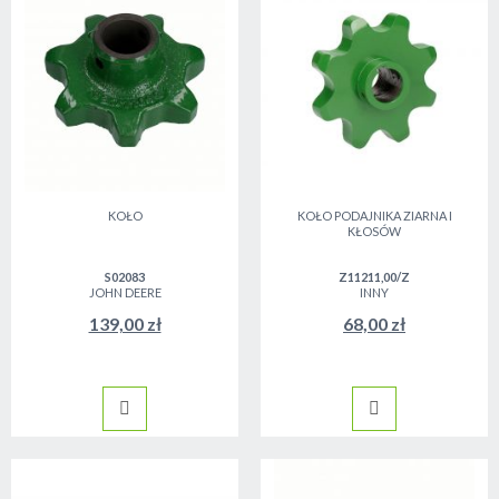
KOŁO
KOŁO PODAJNIKA ZIARNA I
KŁOSÓW
S02083
Z11211,00/Z
JOHN DEERE
INNY
139,00 zł
68,00 zł