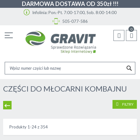
DARMOWA DOSTAWA OD 350zł !!!
Infolinia: Pon.-Pt. 7:00-17:00, Sob. 8:00-14:00
505-077-586
Przejdź
0
do
treści
SZU
CZĘŚCI DO MŁOCARNI KOMBAJNU
FILTRY
Produkty
1
-
24
z
354