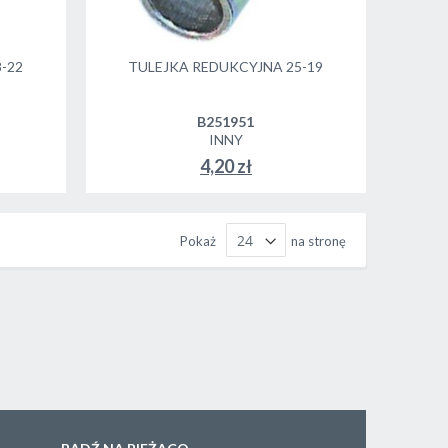
-22
TULEJKA REDUKCYJNA 25-19
B251951
INNY
4,20 zł
Pokaż
na stronę