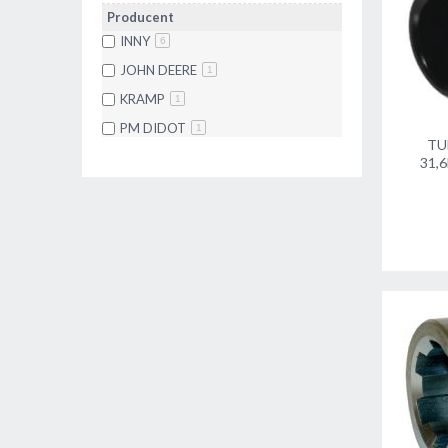
Producent
INNY
6
JOHN DEERE
1
KRAMP
1
PM DIDOT
1
TU
31,