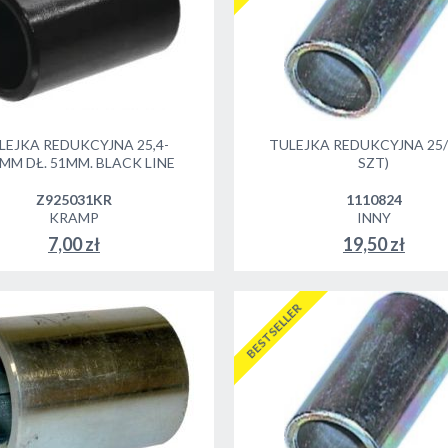
LEJKA REDUKCYJNA 25,4-
TULEJKA REDUKCYJNA 25/3
6MM DŁ. 51MM. BLACK LINE
SZT)
Z925031KR
1110824
KRAMP
INNY
7,00 zł
19,50 zł
DO KOSZYKA
DO KOSZYKA
BESTSELLER