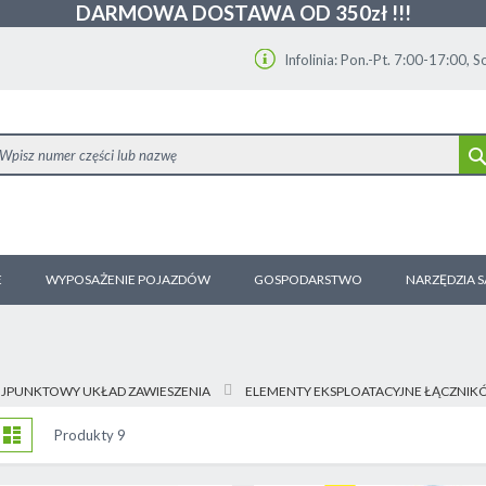
DARMOWA DOSTAWA OD 350zł !!!
Infolinia: Pon.-Pt. 7:00-17:00, 
E
WYPOSAŻENIE POJAZDÓW
GOSPODARSTWO
NARZĘDZIA 
JPUNKTOWY UKŁAD ZAWIESZENIA
ELEMENTY EKSPLOATACYJNE ŁĄCZNI
obacz
tka
Lista
Produkty
9
ako