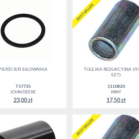
BESTSELLER
PIERŚCIEŃ SIŁOWNIKA
TULEJKA REDUKCYJNA 19/2
SZT)
T57735
1110820
JOHN DEERE
INNY
23,00 zł
17,50 zł
DO KOSZYKA
DO KOSZYKA
BESTSELLER