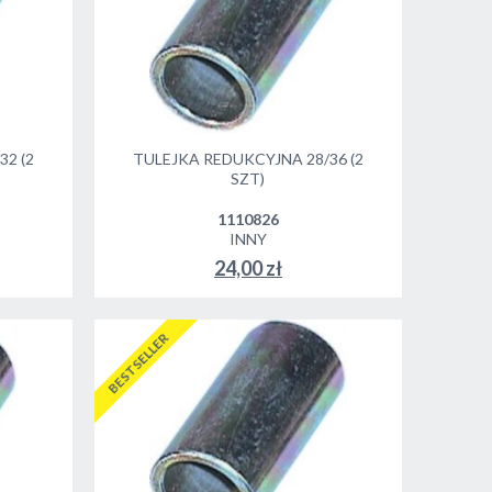
2 (2
TULEJKA REDUKCYJNA 28/36 (2
SZT)
1110826
INNY
24,00 zł
BESTSELLER