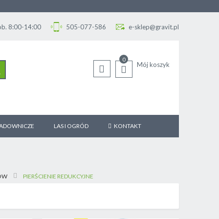
Sob. 8:00-14:00
505-077-586
e-sklep@gravit.pl
0
Mój koszyk
SZUKAJ
SADOWNICZE
LAS I OGRÓD
KONTAKT
KÓW
PIERŚCIENIE REDUKCYJNE