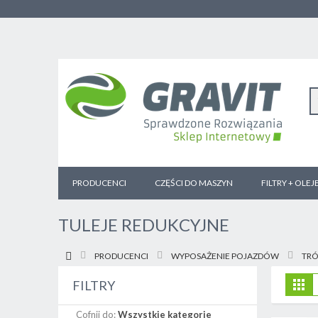
PRODUCENCI
CZĘŚCI DO MASZYN
FILTRY + OLEJ
TULEJE REDUKCYJNE
PRODUCENCI
WYPOSAŻENIE POJAZDÓW
TRÓ
Z
Sia
FILTRY
j
Cofnij do:
Wszystkie kategorie