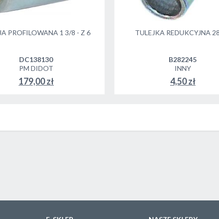
A PROFILOWANA 1 3/8 - Z 6
TULEJKA REDUKCYJNA 28
DC138130
B282245
PM DIDOT
INNY
179,00 zł
4,50 zł