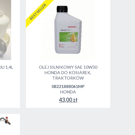
BESTSELLER
U 1,4L
OLEJ SILNIKOWY SAE 10W30
HONDA DO KOSIAREK,
TRAKTORKÓW
08221888061MP
HONDA
43,00 zł