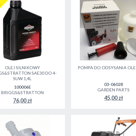
R
OLEJ SILNIKOWY
POMPA DO ODSYSANIA OLEJ
GS&STRATTON SAE30 DO 4-
SUW 1,4L
03-06028
100006E
GARDEN PARTS
BRIGGS&STRATTON
45,00 zł
76,00 zł
DO KOSZYKA
DO KOSZYKA