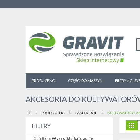
PRODUCENCI
CZĘŚCI DO MASZYN
FILTRY + OLEJ
AKCESORIA DO KULTYWATOR
PRODUCENCI
LAS I OGRÓD
KULTYWATORY I A
Z
Sia
FILTRY
j
Cofnij do:
Wszystkie kategorie