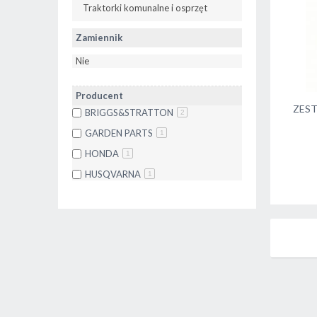
Traktorki komunalne i osprzęt
Zamiennik
Nie
Producent
ZEST
BRIGGS&STRATTON
2
GARDEN PARTS
1
HONDA
1
HUSQVARNA
1