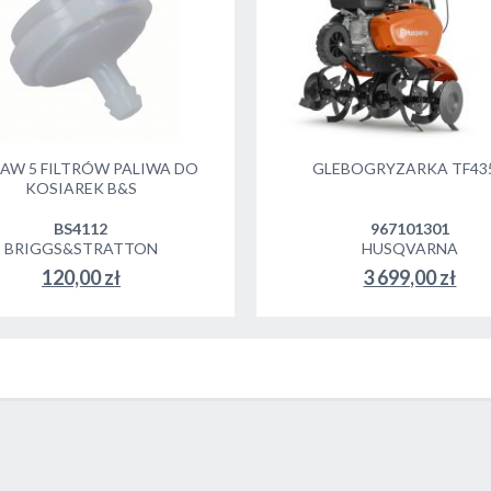
AW 5 FILTRÓW PALIWA DO
GLEBOGRYZARKA TF43
KOSIAREK B&S
BS4112
967101301
BRIGGS&STRATTON
HUSQVARNA
120,00 zł
3 699,00 zł
DO KOSZYKA