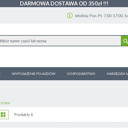
DARMOWA DOSTAWA OD 350zł !!!
Infolinia: Pon.-Pt. 7:00-17:00, 
E
WYPOSAŻENIE POJAZDÓW
GOSPODARSTWO
NARZĘDZIA 
ESORIA
obacz
tka
Lista
Produkty
6
ako