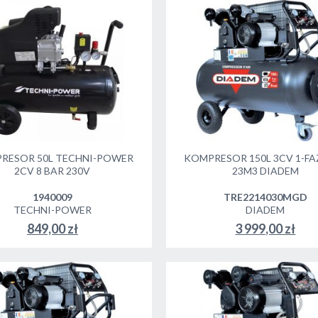
RESOR 50L TECHNI-POWER
KOMPRESOR 150L 3CV 1-F
2CV 8 BAR 230V
23M3 DIADEM
1940009
TRE2214030MGD
TECHNI-POWER
DIADEM
849,00 zł
3 999,00 zł