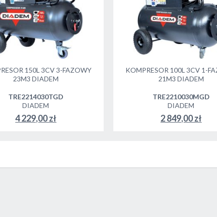
RESOR 150L 3CV 3-FAZOWY
KOMPRESOR 100L 3CV 1-F
23M3 DIADEM
21M3 DIADEM
TRE2214030TGD
TRE2210030MGD
DIADEM
DIADEM
4 229,00 zł
2 849,00 zł