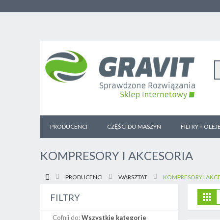
PRODUCENCI
CZĘŚCI DO MASZYN
FILTRY + OLEJ
KOMPRESORY I AKCESORIA
PRODUCENCI
WARSZTAT
KOMPRESORY I AKC
Z
Sia
FILTRY
j
Cofnij do:
Wszystkie kategorie