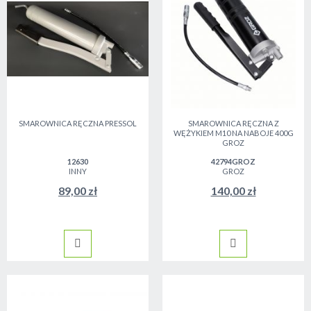
SMAROWNICA RĘCZNA PRESSOL
SMAROWNICA RĘCZNA Z
WĘŻYKIEM M10 NA NABOJE 400G
GROZ
12630
42794GROZ
INNY
GROZ
89,00 zł
140,00 zł