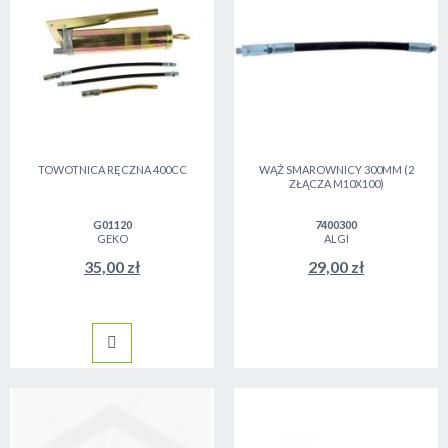
TOWOTNICA RĘCZNA 400CC
WĄŻ SMAROWNICY 300MM (2
ZŁĄCZA M10X100)
G01120
7400300
GEKO
ALGI
35,00 zł
29,00 zł