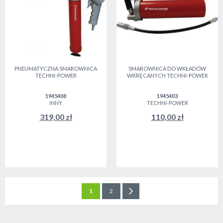
PNEUMATYCZNA SMAROWNICA
SMAROWNICA DO WKŁADÓW
TECHNI-POWER
WKRĘCANYCH TECHNI-POWER
1945408
1945403
INNY
TECHNI-POWER
319,00 zł
110,00 zł
Strona
Aktualnie czytasz stronę
Strona
Strona
Następne
1
2