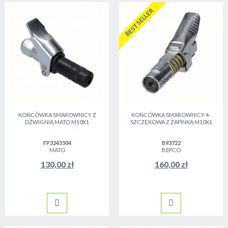
BESTSELLER
KOŃCÓWKA SMAROWNICY Z
KOŃCÓWKA SMAROWNICY 4-
DŹWIGNIĄ MATO M10X1
SZCZĘKOWA Z ZAPINKĄ M10X1
FP3245504
B93722
MATO
BEPCO
130,00 zł
160,00 zł