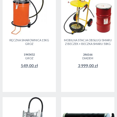
RĘCZNA SMAROWNICA 15KG
MOBILNA STACJA OBSŁUGI SMARU
GROZ
Z BECZEK + BECZKA SMARU 50KG
1945452
246166
GROZ
DIADEM
549,00 zł
3 999,00 zł