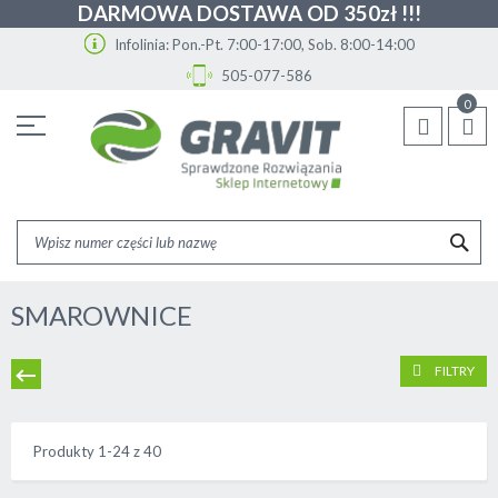
DARMOWA DOSTAWA OD 350zł !!!
Infolinia: Pon.-Pt. 7:00-17:00, Sob. 8:00-14:00
505-077-586
Przejdź
0
do
treści
SZU
SMAROWNICE
FILTRY
Produkty
1
-
24
z
40