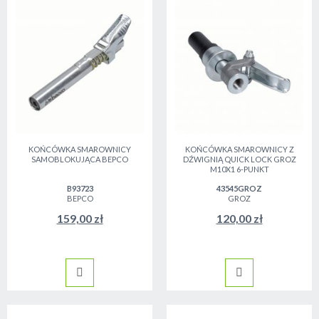
KOŃCÓWKA SMAROWNICY
KOŃCÓWKA SMAROWNICY Z
SAMOBLOKUJĄCA BEPCO
DŹWIGNIĄ QUICK LOCK GROZ
M10X1 6-PUNKT
B93723
43545GROZ
BEPCO
GROZ
159,00 zł
120,00 zł