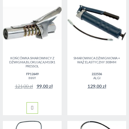
KOŃCÓWKA SMAROWNICY Z
SMAROWNICA DŹWIGNIOWA +
DŹWIGNIĄ BLOKUJĄCĄ M10X1
WĄŻ ELASTYCZNY 300MM
PRESSOL
FP12649
222536
INNY
ALGI
Cena
121,00 zł
99,00 zł
129,00 zł
promocyjna