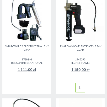
SMAROWNICA ELEKTRYCZNA 18 V /
SMAROWNICA ELEKTRYCZNA 24V
1,5AH
2,0 AH
9720244
1945290
RENSON INTERNATIONAL
TECHNI-POWER
1 111,00 zł
1 150,00 zł