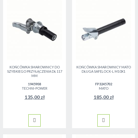
KOŃCÓWKA SMAROWNICY DO
KOŃCÓWKA SMAROWNICY MATO
SZYBKIEGO PRZYŁĄCZENIA DŁ 117
DŁUGA SAFELOCK-L M10X1
MM
1945908
FP3245702
TECHNI-POWER
MATO
135,00 zł
185,00 zł