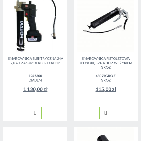
SMAROWNICA ELEKTRYCZNA 24V
SMAROWNICA PISTOLETOWA
2,0 AH 2 AKUMULATOR DIADEM
JEDNORĘCZNA HD Z WĘŻYKIEM
GROZ
1945300
43071GROZ
DIADEM
GROZ
1 130,00 zł
115,00 zł