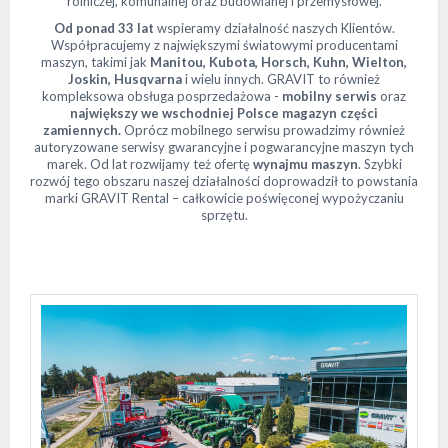
rolniczej, komunalnej oraz budowlanej i przemysłowej.
Od ponad 33 lat
wspieramy działalność naszych Klientów.
Współpracujemy z największymi światowymi producentami
maszyn, takimi jak
Manitou, Kubota, Horsch, Kuhn, Wielton,
Joskin,
Husqvarna
i wielu innych. GRAVIT to również
kompleksowa obsługa posprzedażowa -
mobilny serwis
oraz
największy we wschodniej Polsce magazyn części
zamiennych.
Oprócz mobilnego serwisu prowadzimy również
autoryzowane serwisy gwarancyjne i pogwarancyjne maszyn tych
marek. Od lat rozwijamy też ofertę
wynajmu maszyn
. Szybki
rozwój tego obszaru naszej działalności doprowadził to powstania
marki GRAVIT Rental – całkowicie poświęconej wypożyczaniu
sprzętu.