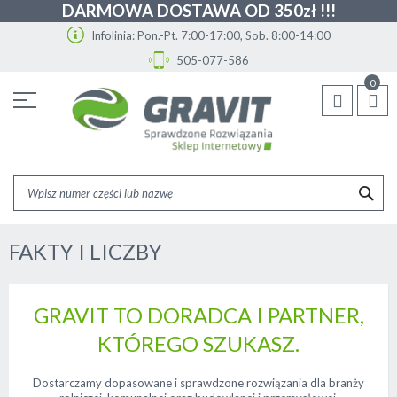
DARMOWA DOSTAWA OD 350zł !!!
Infolinia: Pon.-Pt. 7:00-17:00, Sob. 8:00-14:00
505-077-586
Przejdź
0
do
treści
SZU
FAKTY I LICZBY
GRAVIT TO DORADCA I PARTNER,
KTÓREGO SZUKASZ.
Dostarczamy dopasowane i sprawdzone rozwiązania dla branży