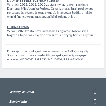
DIAMENTY MIESIĘCZNIKA FORBES
W latach
2022, 2011, 2010
zostaliśmy laureatem rankingu
Diamenty Miesięcznika Forbes. Organizatorzy brali pod uwagę
rentowność, płynność oraz sytuacje finansową Spółki, a także
wyniki finansowe na przestrzeni kilki kolejnych lat.
DOBRA FIRMA
W roku
2020
zostaliśmy laureatem Programu Dobra Firma.
Nagroda ta po raz kolejny potwierdziła pozycję firmy na rynku.
Dane rejestrowe: spółka jest zarejestrowana przez Sąd Rejonowy - Sąd
Gospodarczy w Lublinie XI Wydział Krajowego Rejestru Sądowego pod
numerem KRS 0000501939. REGON 431134801, NIP 946-22-01-341
Witamy W Gravit!
Zamówienia