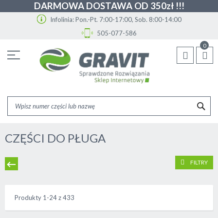
DARMOWA DOSTAWA OD 350zł !!!
Infolinia: Pon.-Pt. 7:00-17:00, Sob. 8:00-14:00
505-077-586
Przejdź
0
do
treści
SZU
CZĘŚCI DO PŁUGA
FILTRY
Produkty
1
-
24
z
433