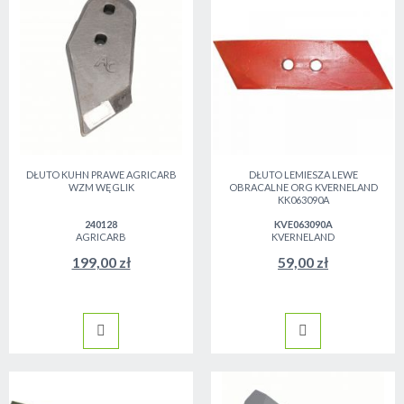
DŁUTO KUHN PRAWE AGRICARB
DŁUTO LEMIESZA LEWE
WZM WĘGLIK
OBRACALNE ORG KVERNELAND
KK063090A
240128
KVE063090A
AGRICARB
KVERNELAND
199,00 zł
59,00 zł