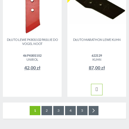
DŁUTO LEWE PK801102 PASUJE DO
DŁUTO MARATHON LEWE KUHN
VOGEL NOOT
46 PK801102
622129
UNIROL
KUHN
42,00 zł
87,00 zł
Strona
Aktualnie czytasz stronę
Strona
Strona
Strona
Strona
Strona
Następne
1
2
3
4
5