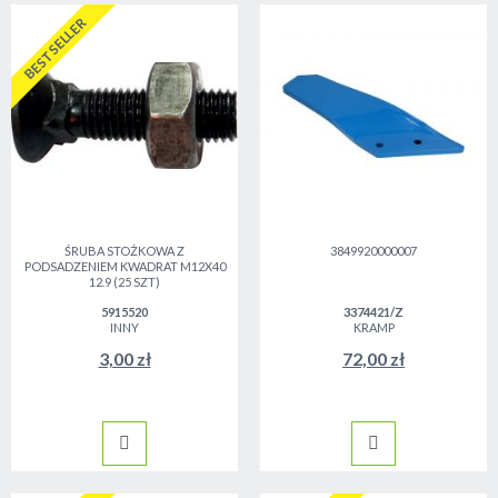
BESTSELLER
ŚRUBA STOŻKOWA Z
3849920000007
PODSADZENIEM KWADRAT M12X40
12.9 (25 SZT)
5915520
3374421/Z
INNY
KRAMP
3,00 zł
72,00 zł