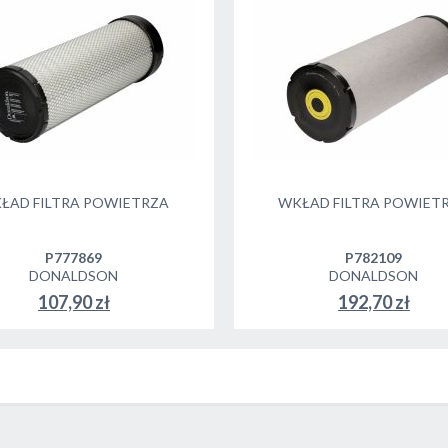
ŁAD FILTRA POWIETRZA
WKŁAD FILTRA POWIET
P777869
P782109
DONALDSON
DONALDSON
107,90 zł
192,70 zł