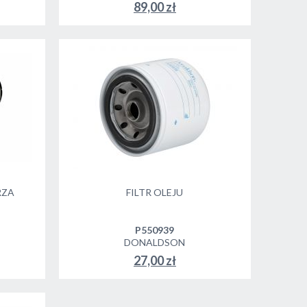
89,00 zł
RZA
FILTR OLEJU
P550939
DONALDSON
27,00 zł