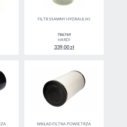
FILTR SSAWNY HYDRAULIKI
786769
HARDI
339,00 zł
DO KOSZYKA
RZA
WKŁAD FILTRA POWIETRZA