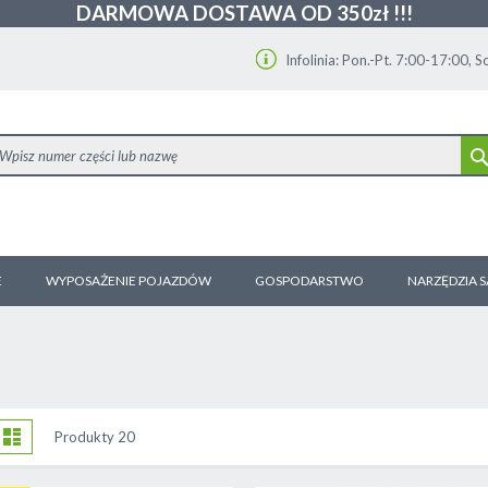
DARMOWA DOSTAWA OD 350zł !!!
Infolinia: Pon.-Pt. 7:00-17:00, 
E
WYPOSAŻENIE POJAZDÓW
GOSPODARSTWO
NARZĘDZIA 
obacz
tka
Lista
Produkty
20
ako