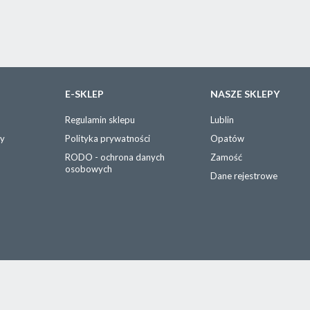
E-SKLEP
NASZE SKLEPY
Regulamin sklepu
Lublin
wy
Polityka prywatności
Opatów
RODO - ochrona danych
Zamość
osobowych
Dane rejestrowe
Copyright © 2021 Gravit Sp. z o.o. Sp. K. Wszelkie prawa zastrzeżone.