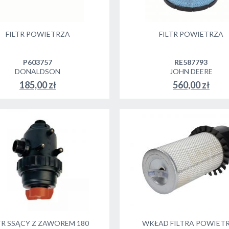
FILTR POWIETRZA
FILTR POWIETRZA
P603757
RE587793
DONALDSON
JOHN DEERE
185,00 zł
560,00 zł
DO KOSZYKA
DO KOSZYKA
TR SSĄCY Z ZAWOREM 180
WKŁAD FILTRA POWIET