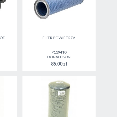
WÓD
FILTR POWIETRZA
P119410
DONALDSON
85,00 zł
DO KOSZYKA