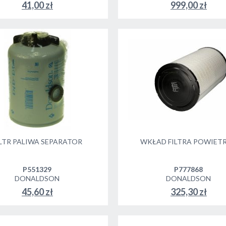
41,00 zł
999,00 zł
ILTR PALIWA SEPARATOR
WKŁAD FILTRA POWIET
P551329
P777868
DONALDSON
DONALDSON
45,60 zł
325,30 zł