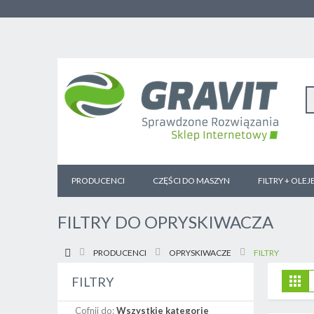
PRODUCENCI
CZĘŚCI DO MASZYN
FILTRY + OLEJ
FILTRY DO OPRYSKIWACZA
PRODUCENCI
OPRYSKIWACZE
FILTRY
Z
Sia
FILTRY
j
Cofnij do:
Wszystkie kategorie