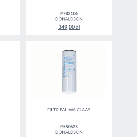
P782106
DONALDSON
349,00 zł
DO KOSZYKA
FILTR PALIWA CLAAS
P550625
DONALDSON