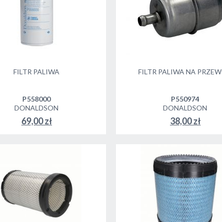
FILTR PALIWA
FILTR PALIWA NA PRZE
P558000
P550974
DONALDSON
DONALDSON
69,00 zł
38,00 zł
DO KOSZYKA
DO KOSZYKA