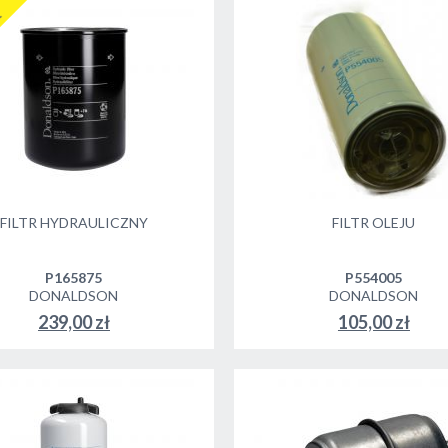
R
FILTR HYDRAULICZNY
FILTR OLEJU
P165875
P554005
DONALDSON
DONALDSON
239,00 zł
105,00 zł
DO KOSZYKA
DO KOSZYKA