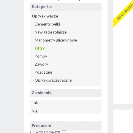
BESTSELLE
Kategorie:
Opryskiwacze
Elementy belki
Nawigacje rolnicze
Manometry glicerynowe
Filtry
Pompy
Zawory
Pozostałe
Opryskiwacze ręczne
Zamiennik
Tak
Nie
Producent
AGRI-POWER
1