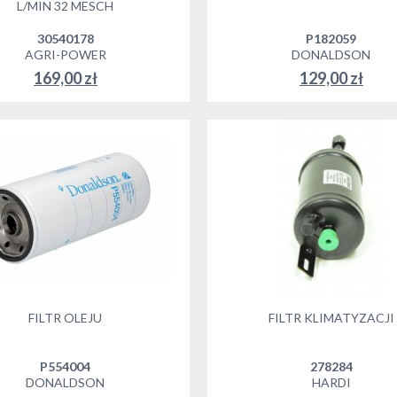
L/MIN 32 MESCH
30540178
P182059
AGRI-POWER
DONALDSON
169,00 zł
129,00 zł
DO KOSZYKA
FILTR OLEJU
FILTR KLIMATYZACJI
P554004
278284
DONALDSON
HARDI