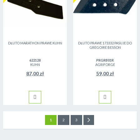
DŁUTO MARATHON PRAWE KUHN
DŁUTO PRAWE 173332 PASUJE DO
GREGOIRE BESSON
622128
PRGRB01R
KUHN
AGRIFORGE
87,00 zł
59,00 zł
Strona
Aktualnie czytasz stronę
Strona
Strona
Strona
Następne
1
2
3