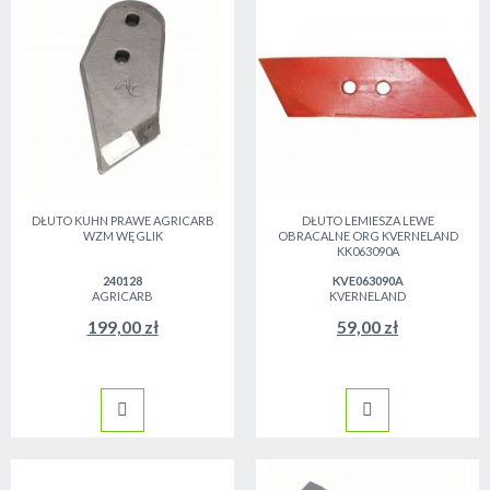
DŁUTO KUHN PRAWE AGRICARB
DŁUTO LEMIESZA LEWE
WZM WĘGLIK
OBRACALNE ORG KVERNELAND
KK063090A
240128
KVE063090A
AGRICARB
KVERNELAND
199,00 zł
59,00 zł