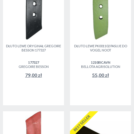
DŁUTO LEWE ORYGINAŁ GREGOIRE
DŁUTO LEWE PK001102 PASUJE DO
BESSON 177327
VOGEL NOOT
177327
1210BICAVN
GREGOIRE BESSON
BELLOTA AGRISOLUTION
79,00 zł
55,00 zł
BESTSELLER