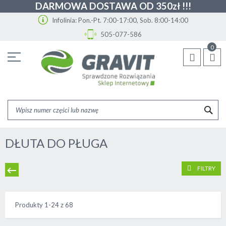
DARMOWA DOSTAWA OD 350zł !!!
Infolinia: Pon.-Pt. 7:00-17:00, Sob. 8:00-14:00
505-077-586
Przejdź
0
do
treści
SZU
DŁUTA DO PŁUGA
FILTRY
Produkty
1
-
24
z
68