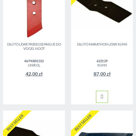
DŁUTO LEWE PK801102 PASUJE DO
DŁUTO MARATHON LEWE KUHN
VOGEL NOOT
46 PK801102
622129
UNIROL
KUHN
42,00 zł
87,00 zł
BESTSELLER
BESTSELLER