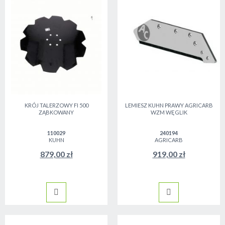
KRÓJ TALERZOWY FI 500
LEMIESZ KUHN PRAWY AGRICARB
ZĄBKOWANY
WZM WĘGLIK
110029
240194
KUHN
AGRICARB
879,00 zł
919,00 zł