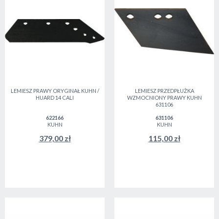
LEMIESZ PRAWY ORYGINAŁ KUHN /
LEMIESZ PRZEDPŁUŻKA
HUARD 14 CALI
WZMOCNIONY PRAWY KUHN
631106
622166
631106
KUHN
KUHN
379,00 zł
115,00 zł