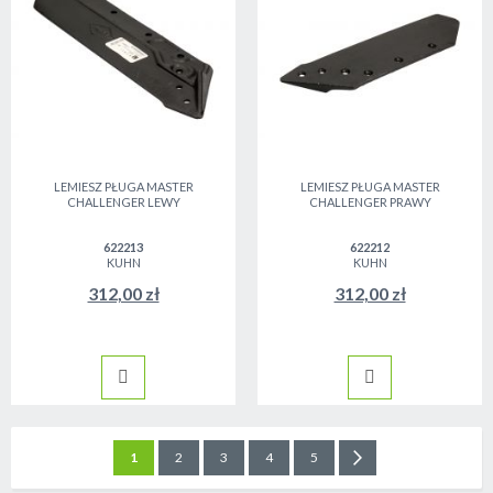
LEMIESZ PŁUGA MASTER
LEMIESZ PŁUGA MASTER
CHALLENGER LEWY
CHALLENGER PRAWY
622213
622212
KUHN
KUHN
312,00 zł
312,00 zł
Strona
Aktualnie czytasz stronę
Strona
Strona
Strona
Strona
Strona
Następne
1
2
3
4
5