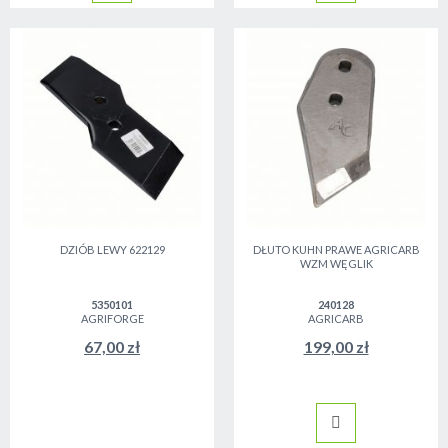
DZIÓB LEWY 622129
DŁUTO KUHN PRAWE AGRICARB
WZM WĘGLIK
5350101
240128
AGRIFORGE
AGRICARB
67,00 zł
199,00 zł