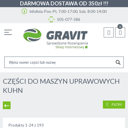
DARMOWA DOSTAWA OD 350zł !!!
Infolinia: Pon.-Pt. 7:00-17:00, Sob. 8:00-14:00
505-077-586
Przejdź
0
do
treści
SZU
CZĘŚCI DO MASZYN UPRAWOWYCH
KUHN
FILTRY
Produkty
1
-
24
z
193