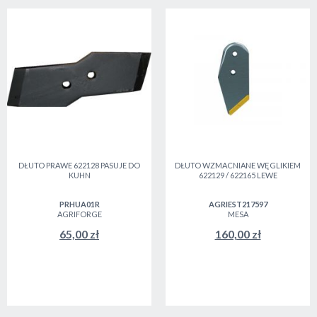
DŁUTO PRAWE 622128 PASUJE DO
DŁUTO WZMACNIANE WĘGLIKIEM
KUHN
622129 / 622165 LEWE
PRHUA01R
AGRIEST217597
AGRIFORGE
MESA
65,00 zł
160,00 zł