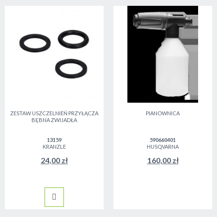
ZESTAW USZCZELNIEŃ PRZYŁĄCZA
PIANOWNICA
BĘBNA ZWIJADŁA
13159
590660401
KRANZLE
HUSQVARNA
24,00 zł
160,00 zł