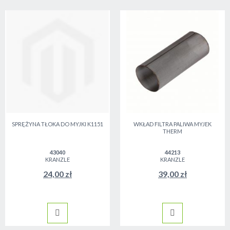
SPRĘŻYNA TŁOKA DO MYJKI K1151
WKŁAD FILTRA PALIWA MYJEK
THERM
43040
44213
KRANZLE
KRANZLE
24,00 zł
39,00 zł