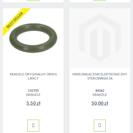
BESTSELLER
KRANZLE ORYGINALNY ORING
MIKROWŁĄCZNIK ELEKTRONICZNY
LANCY
STEROWANIA 5A
132735
44262
KRANZLE
KRANZLE
5,50 zł
50,00 zł