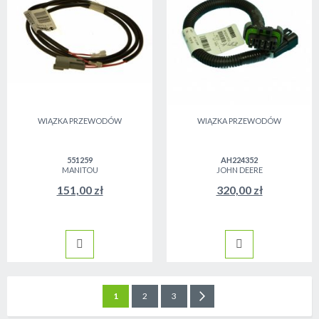
WIĄZKA PRZEWODÓW
WIĄZKA PRZEWODÓW
551259
AH224352
MANITOU
JOHN DEERE
151,00 zł
320,00 zł
Strona
Aktualnie czytasz stronę
Strona
Strona
Strona
Następne
1
2
3