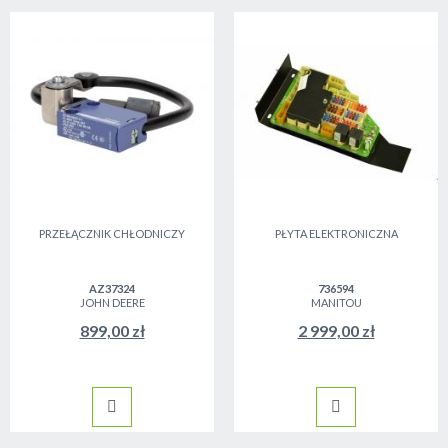
PRZEŁĄCZNIK CHŁODNICZY
PŁYTA ELEKTRONICZNA
AZ37324
736594
JOHN DEERE
MANITOU
899,00 zł
2 999,00 zł