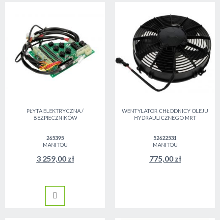
PŁYTA ELEKTRYCZNA /
WENTYLATOR CHŁODNICY OLEJU
BEZPIECZNIKÓW
HYDRAULICZNEGO MRT
265395
52622531
MANITOU
MANITOU
3 259,00 zł
775,00 zł