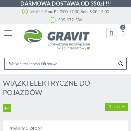
DARMOWA DOSTAWA OD 350zł !!!
Infolinia: Pon.-Pt. 7:00-17:00, Sob. 8:00-14:00
505-077-586
Przejdź
0
do
treści
SZU
WIĄZKI ELEKTRYCZNE DO
POJAZDÓW
FILTRY
Produkty
1
-
24
z
57