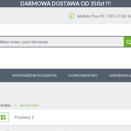
DARMOWA DOSTAWA OD 350zł !!!
Infolinia: Pon.-Pt. 7:00-17:00, 
E
WYPOSAŻENIE POJAZDÓW
GOSPODARSTWO
NARZĘDZIA 
W
ESORIA
AKCESORIA
obacz
tka
Lista
Produkty
2
ako