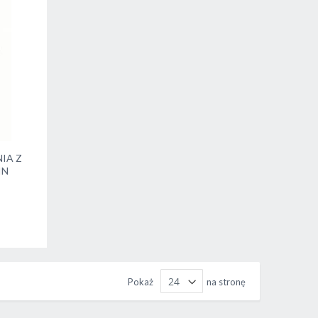
IA Z
IN
Pokaż
na stronę