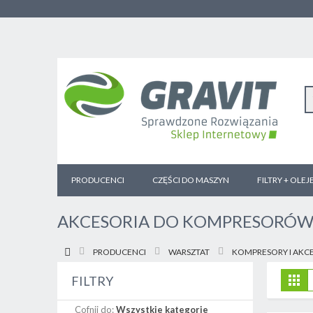
PRODUCENCI
CZĘŚCI DO MASZYN
FILTRY + OLEJ
AKCESORIA DO KOMPRESORÓ
PRODUCENCI
WARSZTAT
KOMPRESORY I AKC
Z
Sia
FILTRY
j
Cofnij do:
Wszystkie kategorie