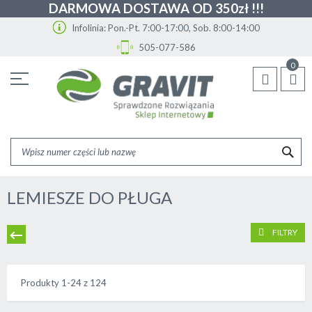
DARMOWA DOSTAWA OD 350zł !!!
Infolinia: Pon.-Pt. 7:00-17:00, Sob. 8:00-14:00
505-077-586
Przejdź
0
do
treści
SZU
LEMIESZE DO PŁUGA
FILTRY
Produkty
1
-
24
z
124