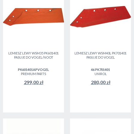
LEMIESZ LEWY WSM35 PK601401
LEMIESZ LEWY WSM40L PK701401
PASUJE DO VOGEL/NOOT
PASUJE DO VOGEL
PK601401APVOGEL
46 PK701401
PREMIUM PARTS
UNIROL
299,00 zł
280,00 zł