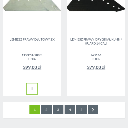
LEMIESZ PRAWY DŁUTOWY ZX
LEMIESZ PRAWY ORYGINAŁ KUHN /
HUARD 14 CALI
1153/51-200/0
622166
UNIA
KUHN
399,00 zł
379,00 zł
Strona
Aktualnie czytasz stronę
Strona
Strona
Strona
Strona
Strona
Następne
1
2
3
4
5