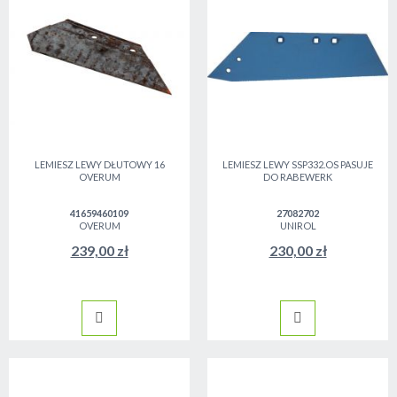
LEMIESZ LEWY DŁUTOWY 16
LEMIESZ LEWY SSP332.OS PASUJE
OVERUM
DO RABEWERK
41659460109
27082702
OVERUM
UNIROL
239,00 zł
230,00 zł