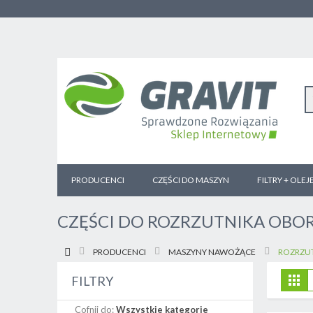
PRODUCENCI
CZĘŚCI DO MASZYN
FILTRY + OLEJ
CZĘŚCI DO ROZRZUTNIKA OBO
PRODUCENCI
MASZYNY NAWOŻĄCE
ROZRZUT
Z
Sia
FILTRY
j
Cofnij do:
Wszystkie kategorie