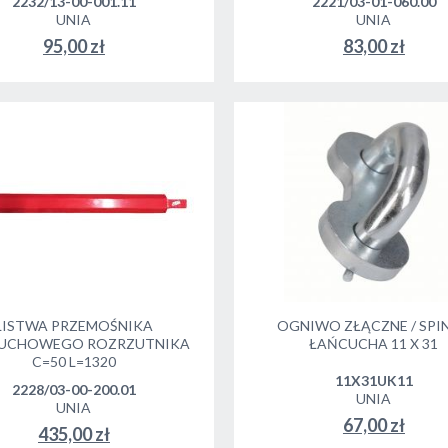
2232/13-00-001.11
2221/03-01-060.00
UNIA
UNIA
95,00 zł
83,00 zł
LISTWA PRZEMOŚNIKA
OGNIWO ZŁĄCZNE / SPI
UCHOWEGO ROZRZUTNIKA
ŁAŃCUCHA 11 X 31
C=50 L=1320
11X31UK11
2228/03-00-200.01
UNIA
UNIA
67,00 zł
435,00 zł