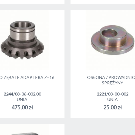
O ZĘBATE ADAPTERA Z=16
OSŁONA / PROWADNI
SPRĘŻYNY
2244/08-06-002.00
2221/03-00-002
UNIA
UNIA
475,00 zł
25,00 zł