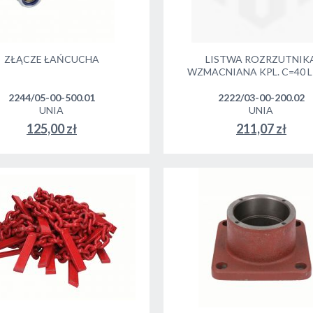
ZŁĄCZE ŁAŃCUCHA
LISTWA ROZRZUTNIK
WZMACNIANA KPL. C=40 L
2244/05-00-500.01
2222/03-00-200.02
UNIA
UNIA
125,00 zł
211,07 zł