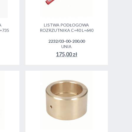
A
LISTWA PODŁOGOWA
=735
ROZRZUTNIKA C=40 L=640
2232/03-00-200.00
UNIA
175,00 zł