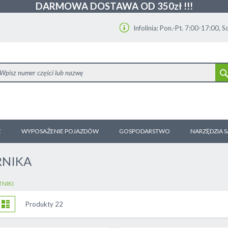
DARMOWA DOSTAWA OD 350zł !!!
Infolinia: Pon.-Pt. 7:00-17:00, 
E
WYPOSAŻENIE POJAZDÓW
GOSPODARSTWO
NARZĘDZIA 
RNIKA
NIKI
obacz
tka
Lista
Produkty
22
ako