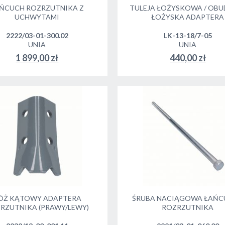
ŃCUCH ROZRZUTNIKA Z
TULEJA ŁOŻYSKOWA / OB
UCHWYTAMI
ŁOŻYSKA ADAPTERA
2222/03-01-300.02
LK-13-18/7-05
UNIA
UNIA
1 899,00 zł
440,00 zł
ÓŻ KĄTOWY ADAPTERA
ŚRUBA NACIĄGOWA ŁAŃC
RZUTNIKA (PRAWY/LEWY)
ROZRZUTNIKA