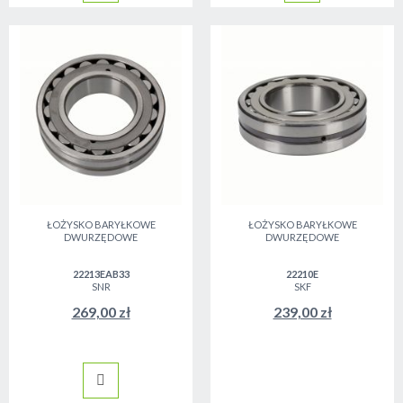
ŁOŻYSKO BARYŁKOWE
ŁOŻYSKO BARYŁKOWE
DWURZĘDOWE
DWURZĘDOWE
22213EAB33
22210E
SNR
SKF
269,00 zł
239,00 zł