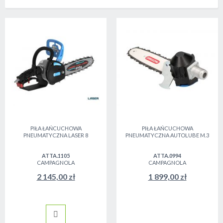
PIŁA ŁAŃCUCHOWA
PIŁA ŁAŃCUCHOWA
PNEUMATYCZNA LASER 8
PNEUMATYCZNA AUTOLUBE M.3
ATTA.1105
ATTA.0994
CAMPAGNOLA
CAMPAGNOLA
2 145,00 zł
1 899,00 zł