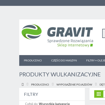
PRODUCENCI
CZĘŚCI DO MASZYN
FILTRY + OLEJ
PRODUKTY WULKANIZACYJNE
PRODUCENCI
WYPOSAŻENIE POJAZDÓW
DĘT
Z
Sia
FILTRY
j
Cofnij do:
Wszystkie kategorie