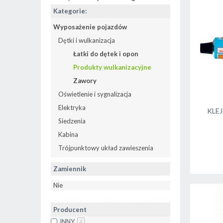
Kategorie:
Wyposażenie pojazdów
Dętki i wulkanizacja
Łatki do dętek i opon
Produkty wulkanizacyjne
Zawory
Oświetlenie i sygnalizacja
Elektryka
KLE
Siedzenia
Kabina
Trójpunktowy układ zawieszenia
Zamiennik
Nie
Producent
INNY
4