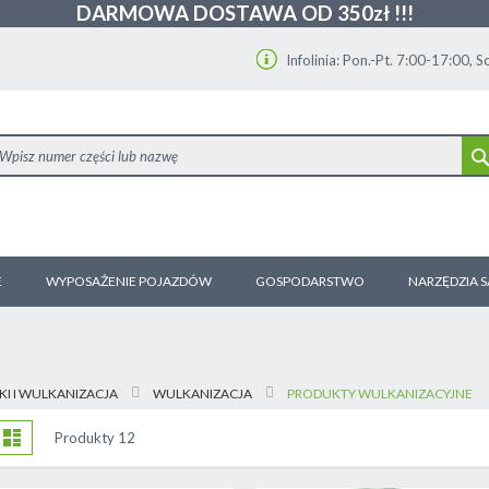
DARMOWA DOSTAWA OD 350zł !!!
Infolinia: Pon.-Pt. 7:00-17:00, 
E
WYPOSAŻENIE POJAZDÓW
GOSPODARSTWO
NARZĘDZIA 
KI I WULKANIZACJA
WULKANIZACJA
PRODUKTY WULKANIZACYJNE
obacz
tka
Lista
Produkty
12
ako