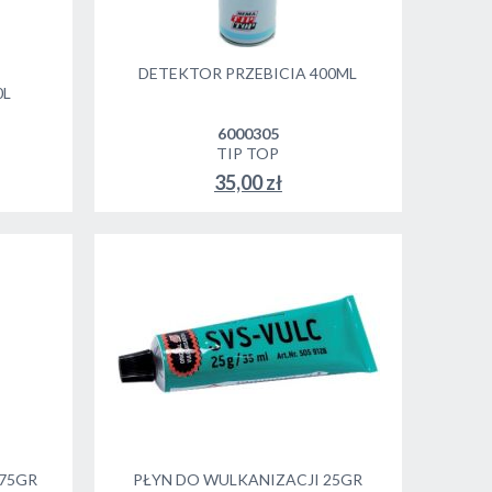
DETEKTOR PRZEBICIA 400ML
0L
6000305
TIP TOP
35,00 zł
175GR
PŁYN DO WULKANIZACJI 25GR