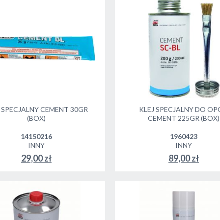
J SPECJALNY CEMENT 30GR
KLEJ SPECJALNY DO O
(BOX)
CEMENT 225GR (BOX)
14150216
1960423
INNY
INNY
29,00 zł
89,00 zł
DO KOSZYKA
DO KOSZYKA