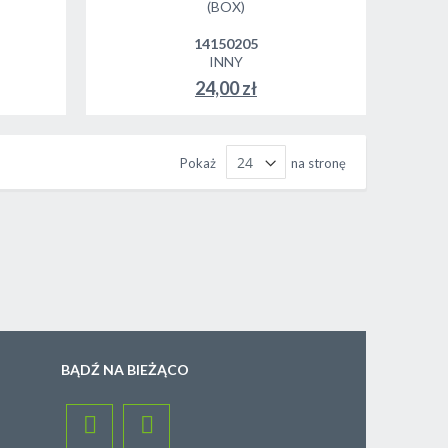
(BOX)
14150205
INNY
24,00 zł
Pokaż
na stronę
BĄDŹ NA BIEŻĄCO