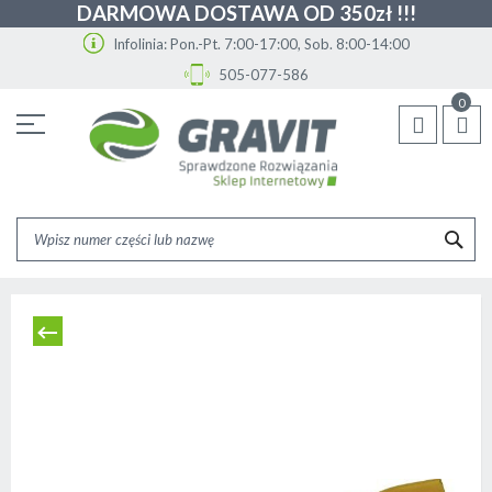
DARMOWA DOSTAWA OD 350zł !!!
Infolinia: Pon.-Pt. 7:00-17:00, Sob. 8:00-14:00
505-077-586
Przejdź
0
do
treści
SZU
Skip
to
the
end
of
the
images
gallery