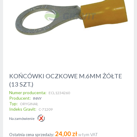
Skip
KOŃCÓWKI OCZKOWE M.6MM ŻÓŁTE
to
(13 SZT.)
the
beginning
Numer producenta
ECL1234260
of
Producent
INNY
the
Typ
ORYGINAŁ
images
Indeks Gravit
C-71209
gallery
Na zamówienie
24,00 zł