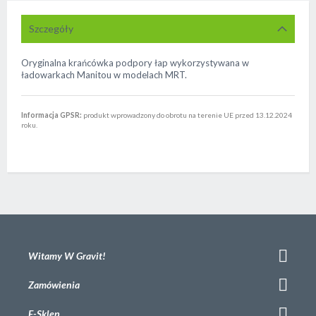
Szczegóły
Oryginalna krańcówka podpory łap wykorzystywana w
ładowarkach Manitou w modelach MRT.
Informacja GPSR:
produkt wprowadzony do obrotu na terenie UE przed 13.12.2024
roku.
Witamy W Gravit!
Zamówienia
E-Sklep