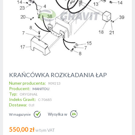
Skip
KRAŃCÓWKA ROZKŁADANIA ŁAP
to
Numer producenta
the
909213
beginning
Producent
MANITOU
of
Typ
ORYGINAŁ
the
Indeks Gravit
C-70685
images
Dostawa
0 zł
gallery
Wysyłka w
W magazynie
550,00 zł