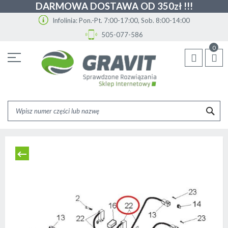
DARMOWA DOSTAWA OD 350zł !!!
Infolinia: Pon.-Pt. 7:00-17:00, Sob. 8:00-14:00
505-077-586
Przejdź
0
do
treści
SZU
Skip
to
the
end
of
the
images
gallery