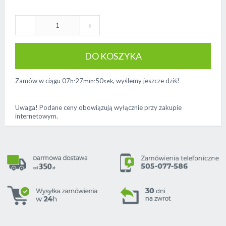
-
+
DO KOSZYKA
Zamów w ciągu
07
27
50
, wyślemy jeszcze dziś!
h:
min:
sek