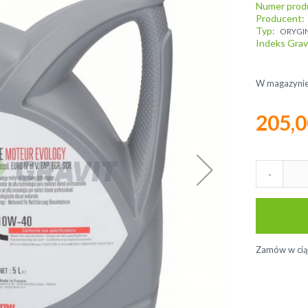
Numer prod
Producent
Typ
ORYGI
Indeks Grav
W magazyni
205,0
-
Zamów w ci