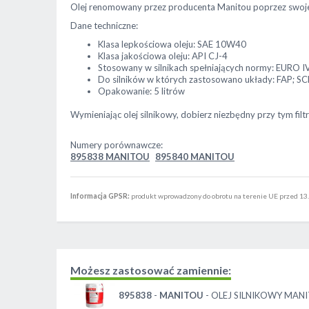
Olej renomowany przez producenta Manitou poprzez swoje p
Dane techniczne:
Klasa lepkościowa oleju: SAE 10W40
Klasa jakościowa oleju: API CJ-4
Stosowany w silnikach spełniających normy: EURO I
Do silników w których zastosowano układy: FAP; SC
Opakowanie: 5 litrów
Wymieniając olej silnikowy, dobierz niezbędny przy tym filt
Numery porównawcze:
895838 MANITOU
895840 MANITOU
Informacja GPSR:
produkt wprowadzony do obrotu na terenie UE przed 13.
Możesz zastosować zamiennie:
895838
-
MANITOU
- OLEJ SILNIKOWY MAN