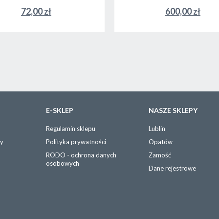
72,00 zł
600,00 zł
E-SKLEP
NASZE SKLEPY
Regulamin sklepu
Lublin
wy
Polityka prywatności
Opatów
RODO - ochrona danych
Zamość
osobowych
Dane rejestrowe