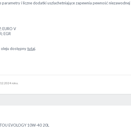
arametry i liczne dodatki uszlachetniające zapewnia pewność niezawodnej p
V; EURO V
R; EGR
r oleju dostępny
tutaj
.
12.2024 roku.
ITOU EVOLOGY 10W-40 20L