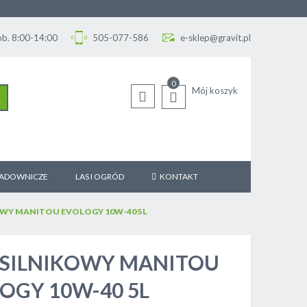
Sob. 8:00-14:00
505-077-586
e-sklep@gravit.pl
0
Mój koszyk
SZUKAJ
SADOWNICZE
LAS I OGRÓD
KONTAKT
OWY MANITOU EVOLOGY 10W-40 5L
 SILNIKOWY MANITOU
OGY 10W-40 5L