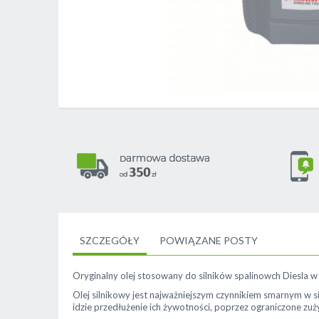
Skip
to
the
beginning
of
the
images
gallery
SZCZEGÓŁY
POWIĄZANE POSTY
Oryginalny olej stosowany do silników spalinowch Diesla 
Olej silnikowy jest najważniejszym czynnikiem smarnym w sil
idzie przedłużenie ich żywotności, poprzez ograniczone zuży