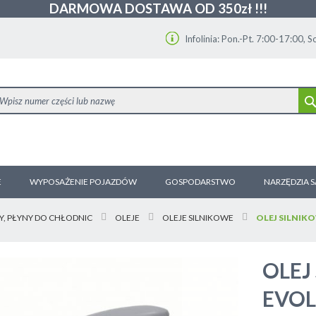
DARMOWA DOSTAWA OD 350zł !!!
Infolinia: Pon.-Pt. 7:00-17:00, 
E
WYPOSAŻENIE POJAZDÓW
GOSPODARSTWO
NARZĘDZIA 
Y, PŁYNY DO CHŁODNIC
OLEJE
OLEJE SILNIKOWE
OLEJ SILNIK
OLEJ
EVOL