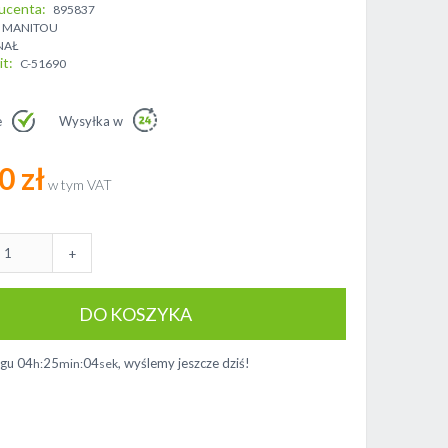
ucenta
895837
MANITOU
NAŁ
it
C-51690
e
Wysyłka w
0 zł
+
DO KOSZYKA
ągu
04
25
04
, wyślemy jeszcze dziś!
h:
min:
sek