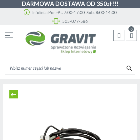
DARMOWA DOSTAWA OD 350zł !!!
Infolinia: Pon.-Pt. 7:00-17:00, Sob. 8:00-14:00
505-077-586
Przejdź
0
do
treści
SZU
Skip
to
the
end
of
the
images
gallery