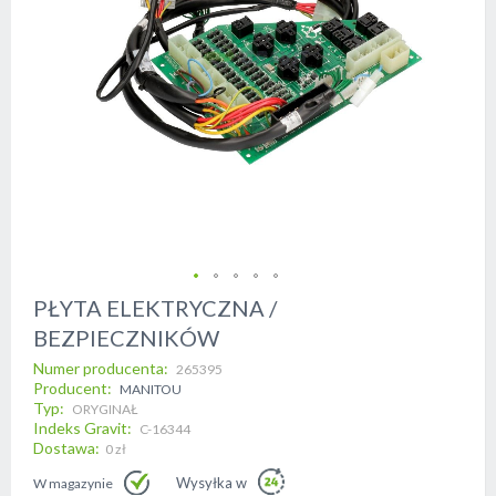
Skip
PŁYTA ELEKTRYCZNA /
to
BEZPIECZNIKÓW
the
beginning
Numer producenta
265395
of
Producent
MANITOU
the
Typ
ORYGINAŁ
images
Indeks Gravit
C-16344
gallery
Dostawa
0 zł
Wysyłka w
W magazynie