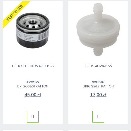
BESTSELLER
FILTR OLEJU KOSIAREK B&S
FILTR PALIWA B&S
492932S
394358S
BRIGGS&STRATTON
BRIGGS&STRATTON
45,00 zł
17,00 zł