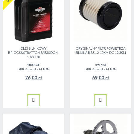
OLEJ SILNIKOWY
ORYGINALNY FILTR POWIETRZA
BRIGGS&STRATTON SAE30 DO 4-
SILNIKA B&S 12-15KM DO 12,5KM
SUW 1,4L
100006E
591583
BRIGGS&STRATTON
BRIGGS&STRATTON
76,00 zł
69,00 zł