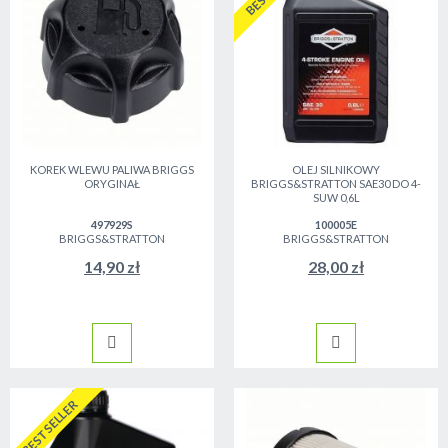
KOREK WLEWU PALIWA BRIGGS
OLEJ SILNIKOWY
ORYGINAŁ
BRIGGS&STRATTON SAE30 DO 4-
SUW 0,6L
497929S
100005E
BRIGGS&STRATTON
BRIGGS&STRATTON
14,90 zł
28,00 zł
BESTSELLER