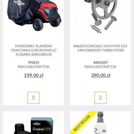
POKROWIEC PLANDEKA
WAŁEK ROZRZĄDU OHV INTEK 10,5-
TRAKTORKA OGRODOWEGO
19KM 84005207 793880 793583
KOSIARKI 264X100X130
992425
84005207
BRIGGS&STRATTON
BRIGGS&STRATTON
199,00 zł
390,00 zł
BESTSELLER