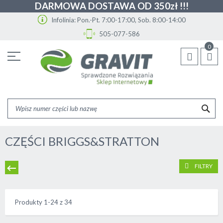
DARMOWA DOSTAWA OD 350zł !!!
Infolinia: Pon.-Pt. 7:00-17:00, Sob. 8:00-14:00
505-077-586
Przejdź
0
do
treści
SZU
CZĘŚCI BRIGGS&STRATTON
FILTRY
Produkty
1
-
24
z
34