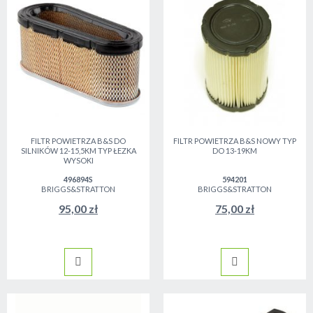
FILTR POWIETRZA B&S DO
FILTR POWIETRZA B&S NOWY TYP
SILNIKÓW 12-15,5KM TYP ŁEZKA
DO 13-19KM
WYSOKI
496894S
594201
BRIGGS&STRATTON
BRIGGS&STRATTON
95,00 zł
75,00 zł