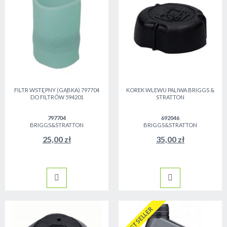
FILTR WSTĘPNY (GĄBKA) 797704
KOREK WLEWU PALIWA BRIGGS &
DO FILTRÓW 594201
STRATTON
797704
692046
BRIGGS&STRATTON
BRIGGS&STRATTON
25,00 zł
35,00 zł
BESTSELLER