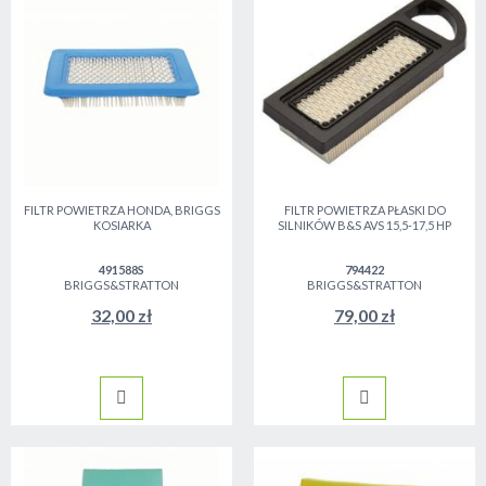
FILTR POWIETRZA HONDA, BRIGGS
FILTR POWIETRZA PŁASKI DO
KOSIARKA
SILNIKÓW B&S AVS 15,5-17,5 HP
491588S
794422
BRIGGS&STRATTON
BRIGGS&STRATTON
32,00 zł
79,00 zł