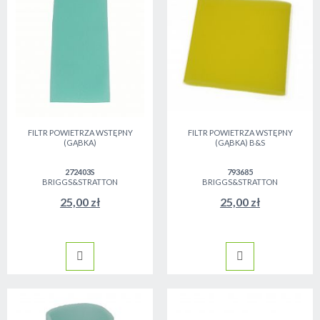
FILTR POWIETRZA WSTĘPNY
FILTR POWIETRZA WSTĘPNY
(GĄBKA)
(GĄBKA) B&S
272403S
793685
BRIGGS&STRATTON
BRIGGS&STRATTON
25,00 zł
25,00 zł