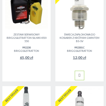
ZESTAW SERWISOWY
ŚWIECA ZAPŁONOWA DO
BRIGGS&STRATTON SILNIKI 450 I
KOSIAREK Z KRÓTKIM GWINTEM
550
BS-SV
992230
992301C
BRIGGS&STRATTON
BRIGGS&STRATTON
65,00 zł
12,00 zł
BESTSELLER
BESTSELLER