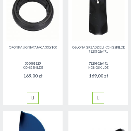
OPONKA UGNIATAJĄCA 300/100
OSŁONA GRZĄDZIELI KONGSKILDE
71209026471
300081825
71209026471
KONGSKILDE
KONGSKILDE
169,00 zł
169,00 zł