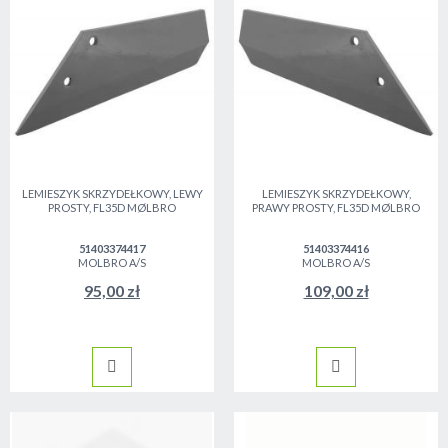
LEMIESZYK SKRZYDEŁKOWY, LEWY
LEMIESZYK SKRZYDEŁKOWY,
PROSTY, FL35D MØLBRO
PRAWY PROSTY, FL35D MØLBRO
51403374417
51403374416
MOLBRO A/S
MOLBRO A/S
95,00 zł
109,00 zł