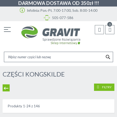
DARMOWA DOSTAWA OD 350zł !!!
Infolinia: Pon.-Pt. 7:00-17:00, Sob. 8:00-14:00
505-077-586
Przejdź
0
do
treści
SZU
CZĘŚCI KONGSKILDE
FILTRY
Produkty
1
-
24
z
146