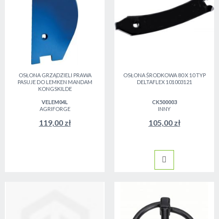
OSŁONA GRZĄDZIELI PRAWA
OSŁONA ŚRODKOWA 80 X 10 TYP
PASUJE DO LEMKEN MANDAM
DELTAFLEX 101003121
KONGSKILDE
VELEM04L
CK500003
AGRIFORGE
INNY
119,00 zł
105,00 zł