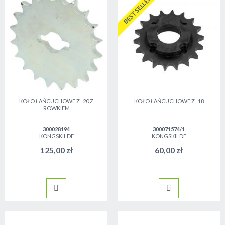
BESTSELLER
KOŁO ŁAŃCUCHOWE Z=20 Z
KOŁO ŁAŃCUCHOWE Z=18
ROWKIEM
300028194
300071574/1
KONGSKILDE
KONGSKILDE
125,00 zł
60,00 zł