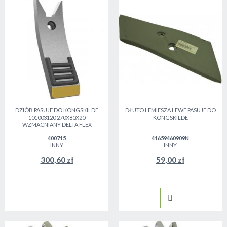
DZIÓB PASUJE DO KONGSKILDE
DŁUTO LEMIESZA LEWE PASUJE DO
101003120 270X80X20
KONGSKILDE
WZMACNIANY DELTA FLEX
400715
41659460909N
INNY
INNY
300,60 zł
59,00 zł