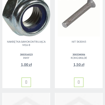
NAKRĘTKA SAMOKONTRUJĄCA
NIT 5X30 N5
M16-8
300316023
300334006
INNY
KONGSKILDE
1,00 zł
1,50 zł