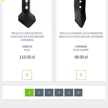
REDLICA 110X10X300 DO
REDLICA ODWRACALNA 80X8X300
KONGSKILDE 14013001900
PASUJE DO KONGSKILDE 105000649
105000834
5208125
S0800088
INNY
EUROZAPPA
110,00 zł
48,00 zł
Strona
Aktualnie czytasz stronę
Strona
Strona
Strona
Strona
Strona
Następne
1
2
3
4
5