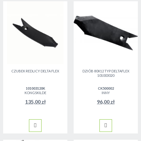
CZUBEK REDLICY DELTA FLEX
DZIÓB 80X12 TYP DELTAFLEX
101003020
101003120K
CK500002
KONGSKILDE
INNY
135,00 zł
96,00 zł