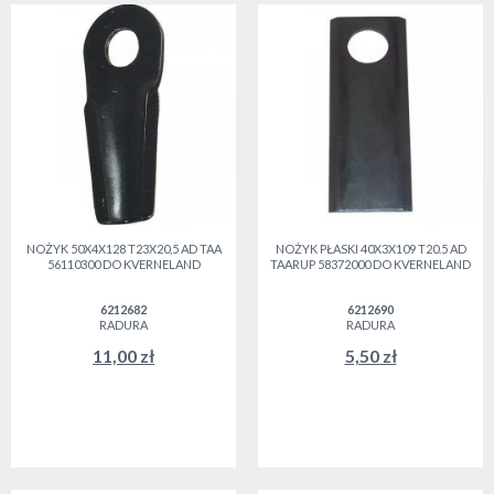
NOŻYK 50X4X128 T23X20,5 AD TAA
NOŻYK PŁASKI 40X3X109 T20.5 AD
56110300 DO KVERNELAND
TAARUP 58372000 DO KVERNELAND
6212682
6212690
RADURA
RADURA
11,00 zł
5,50 zł