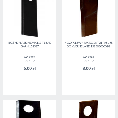
NOŻYK PŁASKI 41X4X117 T18 AD
NOŻYK LEWY 45X4X106 T21 PASUJE
GARN 152327
DO KVERNELAND 15150600002G
6212220
6212241
RADURA
RADURA
6,00 zł
8,00 zł