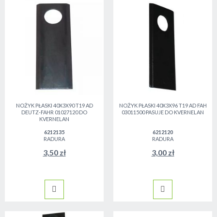
NOŻYK PŁASKI 40X3X90 T19 AD
NOŻYK PŁASKI 40X3X96 T19 AD FAH
DEUTZ-FAHR 01027120 DO
03011500 PASUJE DO KVERNELAN
KVERNELAN
6212135
6212120
RADURA
RADURA
3,50 zł
3,00 zł