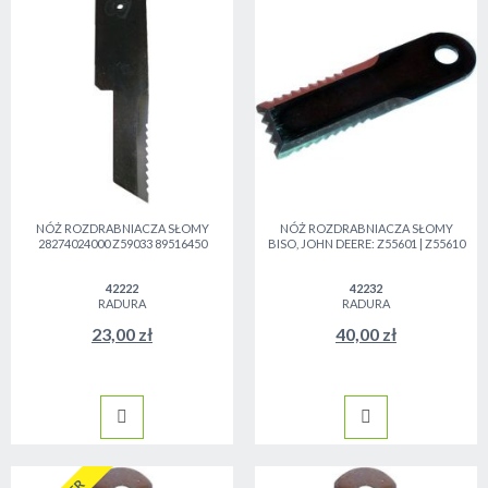
NÓŻ ROZDRABNIACZA SŁOMY
NÓŻ ROZDRABNIACZA SŁOMY
28274024000 Z59033 89516450
BISO, JOHN DEERE: Z55601 | Z55610
42222
42232
RADURA
RADURA
23,00 zł
40,00 zł