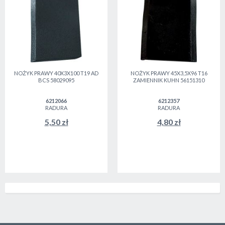
NOŻYK PRAWY 40X3X100 T19 AD
NOŻYK PRAWY 45X3,5X96 T16
BCS 58029095
ZAMIENNIK KUHN 56151310
6212066
6212357
RADURA
RADURA
5,50 zł
4,80 zł