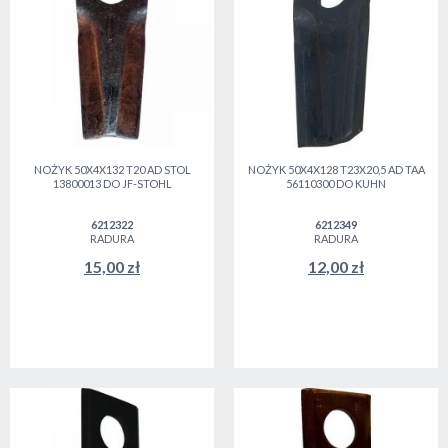
NOŻYK 50X4X132 T20 AD STOL
NOŻYK 50X4X128 T23X20,5 AD TAA
13800013 DO JF-STOHL
56110300 DO KUHN
6212322
6212349
RADURA
RADURA
15,00 zł
12,00 zł