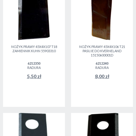
NOŻYK PRAWY 45X4X107 T18
NOŻYK PRAWY 45X4X106 T21
ZAMIENNIK KUHN 55903310
PASUJE DO KVERNELAND
15150600001D
6212350
6212240
RADURA
RADURA
5,50 zł
8,00 zł