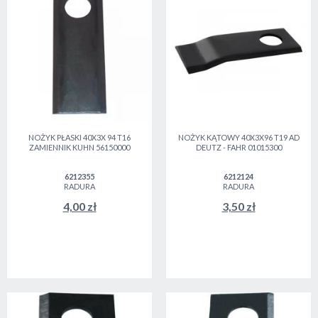
NOŻYK PŁASKI 40X3X 94 T16
NOŻYK KĄTOWY 40X3X96 T19 AD
ZAMIENNIK KUHN 56150000
DEUTZ - FAHR 01015300
6212355
6212124
RADURA
RADURA
4,00 zł
3,50 zł