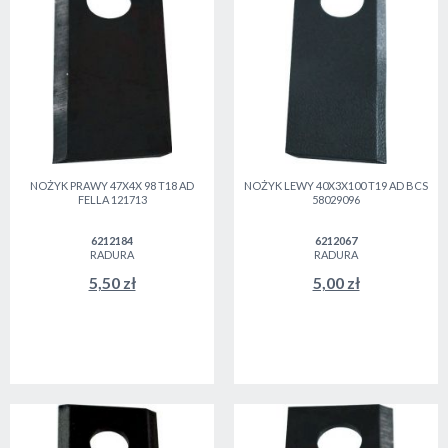
NOŻYK PRAWY 47X4X 98 T18 AD
NOŻYK LEWY 40X3X100 T19 AD BCS
FELLA 121713
58029096
6212184
6212067
RADURA
RADURA
5,50 zł
5,00 zł