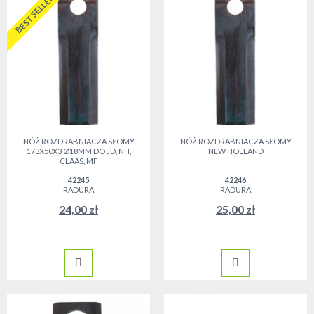
BESTSELLER
NÓŻ ROZDRABNIACZA SŁOMY
NÓŻ ROZDRABNIACZA SŁOMY
173X50X3 Ø18MM DO JD, NH,
NEW HOLLAND
CLAAS, MF
42245
42246
RADURA
RADURA
24,00 zł
25,00 zł