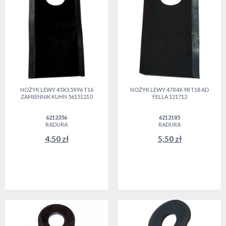
NOŻYK LEWY 45X3,5X96 T16
NOŻYK LEWY 47X4X 98 T18 AD
ZAMIENNIK KUHN 56151210
FELLA 121712
6212356
6212185
RADURA
RADURA
4,50 zł
5,50 zł