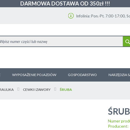
DARMOWA DOSTAWA OD 350zł !!!
Infolinia: Pon.-Pt. 7:00-17:00, 
E
WYPOSAŻENIE POJAZDÓW
GOSPODARSTWO
NARZĘDZIA 
RAULIKA
CEWKI I ZAWORY
ŚRUBA
ŚRU
Numer prod
Producent