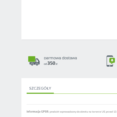
Skip
to
the
beginning
of
the
images
gallery
SZCZEGÓŁY
Informacja GPSR:
produkt wprowadzony do obrotu na terenie UE przed 13.