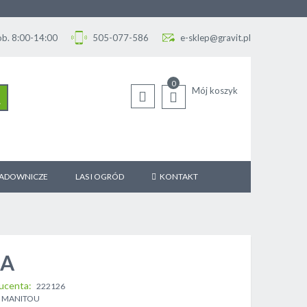
Sob. 8:00-14:00
505-077-586
e-sklep@gravit.pl
0
Mój koszyk
SZUKAJ
SADOWNICZE
LAS I OGRÓD
KONTAKT
BA
ucenta
222126
MANITOU