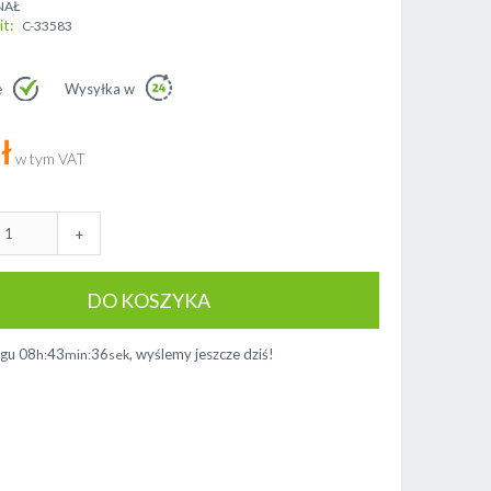
NAŁ
it
C-33583
e
Wysyłka w
ł
+
DO KOSZYKA
ągu
08
43
36
, wyślemy jeszcze dziś!
h:
min:
sek