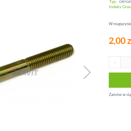
Typ
ORYGI
Indeks Grav
W magazyni
2,00 z
-
Zamów w ci