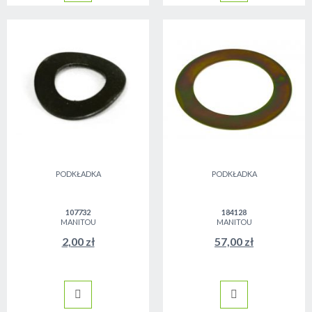
PODKŁADKA
PODKŁADKA
107732
184128
MANITOU
MANITOU
2,00 zł
57,00 zł