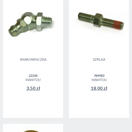
SMAROWNICZKA
SZPILKA
22254
749983
MANITOU
MANITOU
3,50 zł
18,00 zł