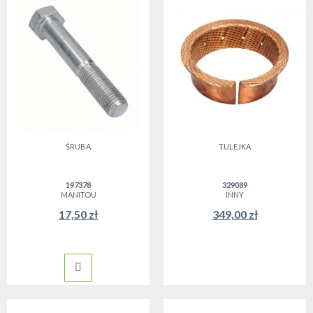
ŚRUBA
TULEJKA
197378
329089
MANITOU
INNY
17,50 zł
349,00 zł