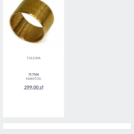
TULEJKA
717504
MANITOU
299,00 zł